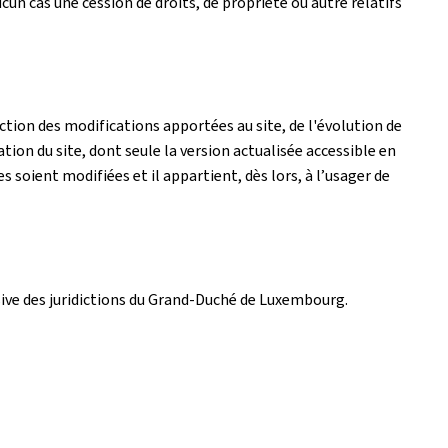
un cas une cession de droits, de propriété ou autre relatifs
tion des modifications apportées au site, de l'évolution de
ation du site, dont seule la version actualisée accessible en
es soient modifiées et il appartient, dès lors, à l’usager de
lusive des juridictions du Grand-Duché de Luxembourg.