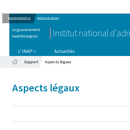
gouvernement.lu
Administrations
Le gouvernement
Institut national d'ad
luxembourgeois
L' INAP
L' INAP
Actualités
Support
Aspects légaux
Accueil
Aspects légaux