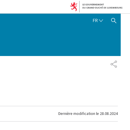
FRANÇAIS
FR
AFFICHER / MASQUER 
PARTAG
Dernière modification le
28.08.2024