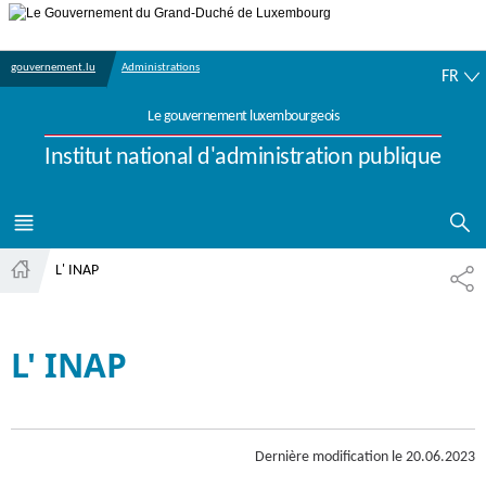
Aller au menu principal
Aller au contenu
FR
gouvernement.lu
Administrations
FR
Le gouvernement luxembourgeois
Institut national d'administration publique
AFFICHER 
MENU
PRINCIPAL
L' INAP
PA
Accueil
L' INAP
Dernière modification le
20.06.2023