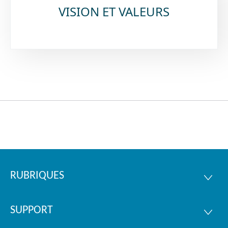
VISION ET VALEURS
RUBRIQUES
Pied
RUBRI
de
SUPPORT
page
SUPPO