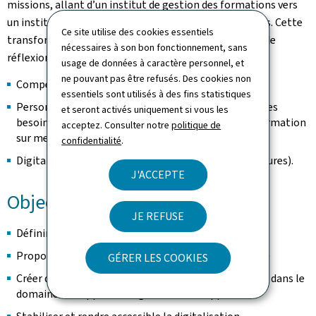
missions, allant d’un institut de gestion des formations vers
un institut de conception et de gestion des formations. Cette
Ce site utilise des cookies essentiels
transformation s’articule autour de trois grands axes de
nécessaires à son bon fonctionnement, sans
réflexion :
usage de données à caractère personnel, et
ne pouvant pas être refusés. Des cookies non
Compétences du 21ième siècle
essentiels sont utilisés à des fins statistiques
Personnalisation de l’offre de formation (analyses des
et seront activés uniquement si vous les
besoins, conception de formations et de plans de formation
acceptez. Consulter notre
politique de
sur mesure, etc.)
confidentialité
.
Digital by default (dans les formations et les procédures).
J'ACCEPTE
Objectifs stratégiques
JE REFUSE
Définir une stratégie de Up- et Reskilling
Proposer une offre de service cohérente et de qualité
GÉRER LES COOKIES
Créer des réseaux d'ambassadeurs et de partenariats dans le
domaine de l'apprentissage et du développement