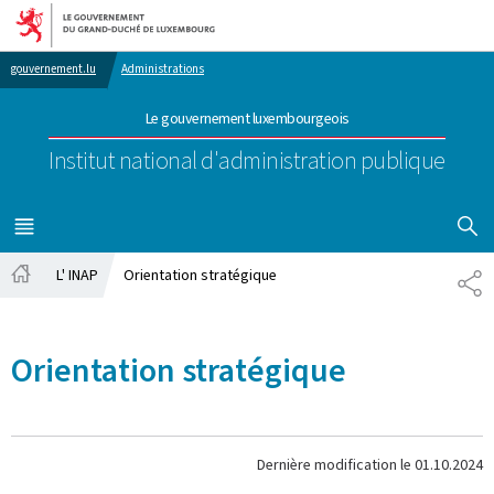
Aller au menu principal
Aller au contenu
gouvernement.lu
Administrations
Le gouvernement luxembourgeois
Institut national d'administration publique
AFFICHER
MENU
PRINCIPAL
L' INAP
Orientation stratégique
PA
Accueil
Orientation stratégique
Dernière modification le
01.10.2024