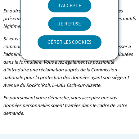
J'ACCEPTE
En outre et excepté le cas où le traitement de vos données
présente un caractère obligatoire, vous pouvez, pour des motifs
JE REFUSE
légitimes, vous y opposer.
Si vous souhaitez exercer ces droits et/ou obtenir
GÉRER LES COOKIES
communication de vos informations, veuillez-vous adresser à
l’administration concernée suivant les coordonnées indiquées
dans le formulaire. Vous avez également la possibilité
d’introduire une réclamation auprès de la Commission
nationale pour la protection des données ayant son siège à 1
Avenue du Rock'n'Roll, L-4361 Esch-sur-Alzette.
En poursuivant votre démarche, vous acceptez que vos
données personnelles soient traitées dans le cadre de votre
demande.