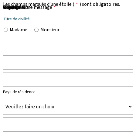
Les champs marqués d’une étoile (
*
) sont
obligatoires
.
Prénom
Nom
Organisation
E-mail
Téléphone
Objet de votre message
Message
*
*
*
*
*
Titre de civilité
Madame
Monsieur
Pays de résidence