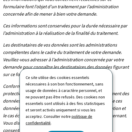
formulaire font l’objet d’un traitement par l’administration
concernée afin de mener à bien votre demande.
Ces informations sont conservées pour la durée nécessaire par
l’administration à la réalisation de la finalité du traitement.
Les destinataires de vos données sont les administrations
compétentes dans le cadre du traitement de votre demande.
Veuillez-vous adresser à l’administration concernée par votre
demande pour connaître les destinataires des données figurant
sur ce formulaire.
Ce site utilise des cookies essentiels
nécessaires à son bon fonctionnement, sans
Conformément au règlement (UE) 2016/679 relatif à la
usage de données à caractère personnel, et
protection des personnes physiques à l'égard du traitement des
ne pouvant pas être refusés. Des cookies non
données à caractère personnel et à la libre circulation de ces
essentiels sont utilisés à des fins statistiques
données, vous bénéficiez d’un droit d’accès, de rectification et
et seront activés uniquement si vous les
le cas échéant d’effacement des informations vous concernant.
acceptez. Consulter notre
politique de
Vous disposez également du droit de retirer votre
confidentialité
.
consentement à tout moment.