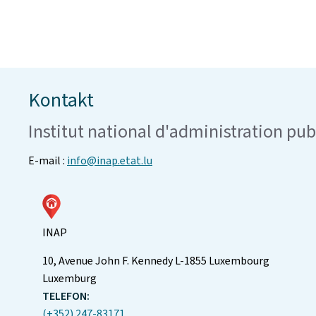
Kontakt
Institut national d'administration pu
E-mail :
info@inap.etat.lu
INAP
ADRESSE:
10, Avenue John F. Kennedy
L-1855
Luxembourg
Luxemburg
TELEFON:
(+352) 247-83171