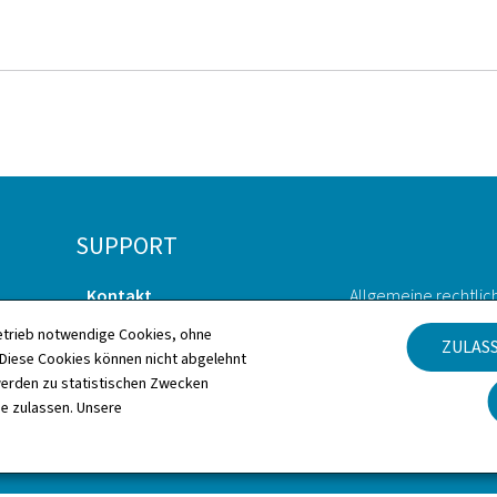
SUPPORT
Kontakt
Allgemeine rechtlic
etrieb notwendige Cookies, ohne
ZULAS
Sitemap
Barrierefreiheit
iese Cookies können nicht abgelehnt
erden zu statistischen Zwecken
Informationen zur Webseite
Verwaltung der Coo
ie zulassen. Unsere