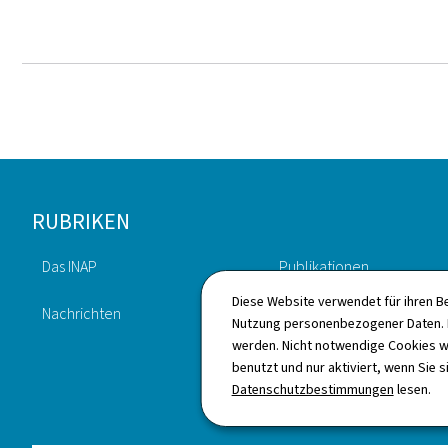
Footer
RUBRIKEN
Das INAP
Publikationen
Diese Website verwendet für ihren B
Nachrichten
Verzeichnis
Nutzung personenbezogener Daten. D
werden. Nicht notwendige Cookies w
benutzt und nur aktiviert, wenn Sie s
Datenschutzbestimmungen
lesen.