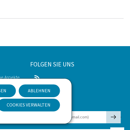
FOLGEN SIE UNS
he Aspekte
RSS
SEN
ABLEHNEN
kies
COOKIES VERWALTEN
Newsletter
🡒
E-Mail