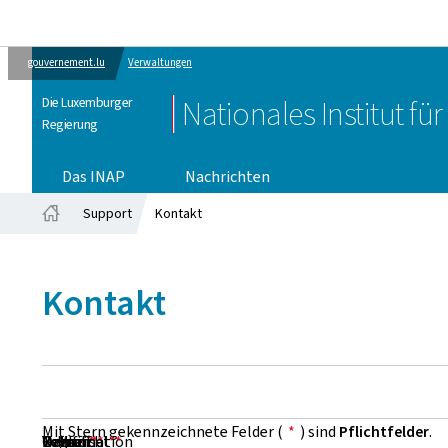
gouvernement.lu
Verwaltungen
Die Luxemburger
Nationales Institut fü
Regierung
Das INAP
Nachrichten
Support
Kontakt
Startseite
Kontakt
Mit Stern gekennzeichnete Felder (
*
) sind
Pflichtfelder
.
Vorname
Name
Organisation
E-Mail
Telefon
Betreff
Nachricht
*
*
*
*
*