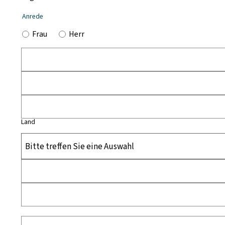
Anrede
Frau
Herr
Land