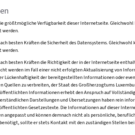
gen
größtmögliche Verfügbarkeit dieser Internetseite. Gleichwohl ka
t werden.
 besten Kräften die Sicherheit des Datensystems. Gleichwohl kan
t werden.
 besten Kräften die Richtigkeit der in der Internetseite entha
cht werden im Fall einer nicht erfolgten Aktualisierung von Inf
er Lückenhaftigkeit der bereitgestellten Informationen oder even
en Quellen zu verbreiten, der Staat des Großherzogtums Luxemburg
röffentlichten Informationen erhebt den Anspruch auf Vollständigk
rständlichen Darstellungen und Übersetzungen haben rein informa
entlichten Gesetzestexte. Die Informationen auf dieser Internet
en angepasst und können demnach nicht als persönliche, beruflic
 benötigt, sollte er stets Kontakt mit den zuständigen Stellen b