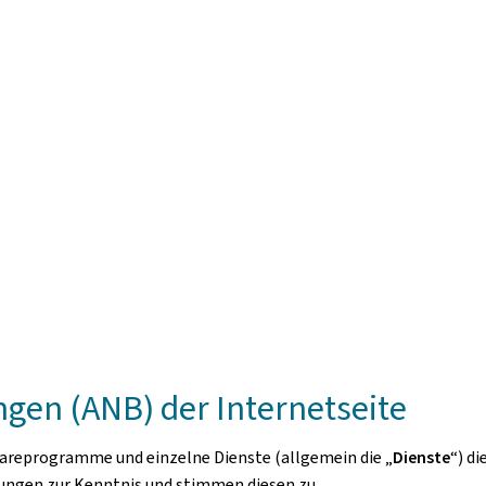
en (ANB) der Internetseite
areprogramme und einzelne Dienste (allgemein die „
Dienste
“) d
ngen zur Kenntnis und stimmen diesen zu.