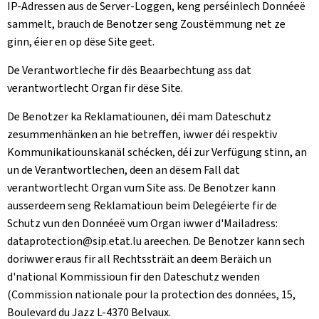
IP-Adressen aus de Server-Loggen, keng perséinlech Donnéeë
sammelt, brauch de Benotzer seng Zoustëmmung net ze
ginn, éier en op dëse Site geet.
De Verantwortleche fir dës Beaarbechtung ass dat
verantwortlecht Organ fir dëse Site.
De Benotzer ka Reklamatiounen, déi mam Dateschutz
zesummenhänken an hie betreffen, iwwer déi respektiv
Kommunikatiounskanäl schécken, déi zur Verfügung stinn, an
un de Verantwortlechen, deen an dësem Fall dat
verantwortlecht Organ vum Site ass. De Benotzer kann
ausserdeem seng Reklamatioun beim Delegéierte fir de
Schutz vun den Donnéeë vum Organ iwwer d'Mailadress:
dataprotection@sip.etat.lu areechen. De Benotzer kann sech
doriwwer eraus fir all Rechtssträit an deem Beräich un
d'national Kommissioun fir den Dateschutz wenden
(
Commission nationale pour la protection des données, 15,
Boulevard du Jazz L-4370 Belvaux
.