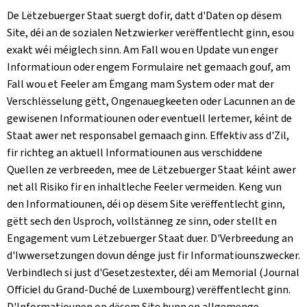
De Lëtzebuerger Staat suergt dofir, datt d'Daten op dësem
Site, déi an de sozialen Netzwierker verëffentlecht ginn, esou
exakt wéi méiglech sinn. Am Fall wou en Update vun enger
Informatioun oder engem Formulaire net gemaach gouf, am
Fall wou et Feeler am Ëmgang mam System oder mat der
Verschlësselung gëtt, Ongenauegkeeten oder Lacunnen an de
gewisenen Informatiounen oder eventuell Iertemer, kéint de
Staat awer net responsabel gemaach ginn. Effektiv ass d'Zil,
fir richteg an aktuell Informatiounen aus verschiddene
Quellen ze verbreeden, mee de Lëtzebuerger Staat kéint awer
net all Risiko fir en inhaltleche Feeler vermeiden. Keng vun
den Informatiounen, déi op dësem Site verëffentlecht ginn,
gëtt sech den Usproch, vollstänneg ze sinn, oder stellt en
Engagement vum Lëtzebuerger Staat duer. D'Verbreedung an
d'Iwwersetzungen dovun dénge just fir Informatiounszwecker.
Verbindlech si just d'Gesetzestexter, déi am Memorial (
Journal
Officiel du Grand-Duché de Luxembourg
) verëffentlecht ginn.
D'Informatiounen op dësem Site hunn en allgemenge