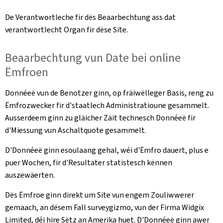
De Verantwortleche fir dës Beaarbechtung ass dat
verantwortlecht Organ fir dëse Site.
Beaarbechtung vun Date bei online
Ëmfroen
Donnéeë vun de Benotzer ginn, op fräiwëlleger Basis, reng zu
Ëmfrozwecker fir d'staatlech Administratioune gesammelt.
Ausserdeem ginn zu gläicher Zäit technesch Donnéeë fir
d'Miessung vun Aschaltquote gesammelt.
D'Donnéeë ginn esoulaang gehal, wéi d'Ëmfro dauert, plus e
puer Wochen, fir d'Resultater statistesch kënnen
auszewäerten.
Dës Ëmfroe ginn direkt um Site vun engem Zouliwwerer
gemaach, an dësem Fall surveygizmo, vun der Firma Widgix
Limited, déi hire Sëtz an Amerika huet. D'Donnéeë ginn awer