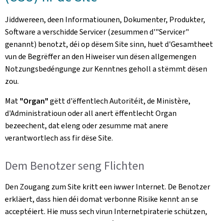
Jiddwereen, deen Informatiounen, Dokumenter, Produkter,
Software a verschidde Servicer (zesummen d'"Servicer"
genannt) benotzt, déi op dësem Site sinn, huet d'Gesamtheet
vun de Begrëffer an den Hiweiser vun dësen allgemengen
Notzungsbedéngunge zur Kenntnes geholl a stëmmt dësen
zou.
Mat
"Organ"
gëtt d'ëffentlech Autoritéit, de Ministère,
d'Administratioun oder all anert ëffentlecht Organ
bezeechent, dat eleng oder zesumme mat anere
verantwortlech ass fir dëse Site.
Dem Benotzer seng Flichten
Den Zougang zum Site kritt een iwwer Internet. De Benotzer
erkläert, dass hien déi domat verbonne Risike kennt an se
acceptéiert. Hie muss sech virun Internetpiraterie schützen,