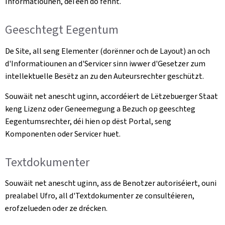
Informatiounen, déi een do fënnt.
Geeschtegt Eegentum
De Site, all seng Elementer (dorënner och de Layout) an och
d'Informatiounen an d'Servicer sinn iwwer d'Gesetzer zum
intellektuelle Besëtz an zu den Auteursrechter geschützt.
Souwäit net anescht uginn, accordéiert de Lëtzebuerger Staat
keng Lizenz oder Geneemegung a Bezuch op geeschteg
Eegentumsrechter, déi hien op dëst Portal, seng
Komponenten oder Servicer huet.
Textdokumenter
Souwäit net anescht uginn, ass de Benotzer autoriséiert, ouni
prealabel Ufro, all d'Textdokumenter ze consultéieren,
erofzelueden oder ze drécken.