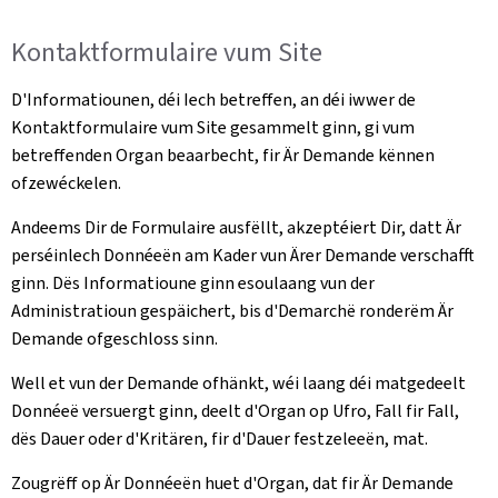
Kontaktformulaire vum Site
D'Informatiounen, déi Iech betreffen, an déi iwwer de
Kontaktformulaire vum Site gesammelt ginn, gi vum
betreffenden Organ beaarbecht, fir Är Demande kënnen
ofzewéckelen.
Andeems Dir de Formulaire ausfëllt, akzeptéiert Dir, datt Är
perséinlech Donnéeën am Kader vun Ärer Demande verschafft
ginn. Dës Informatioune ginn esoulaang vun der
Administratioun gespäichert, bis d'Demarchë ronderëm Är
Demande ofgeschloss sinn.
Well et vun der Demande ofhänkt, wéi laang déi matgedeelt
Donnéeë versuergt ginn, deelt d'Organ op Ufro, Fall fir Fall,
dës Dauer oder d'Kritären, fir d'Dauer festzeleeën, mat.
Zougrëff op Är Donnéeën huet d'Organ, dat fir Är Demande