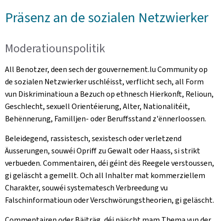
Präsenz an de sozialen Netzwierker
Moderatiounspolitik
All Benotzer, deen sech der gouvernement.lu Community op
de sozialen Netzwierker uschléisst, verflicht sech, all Form
vun Diskriminatioun a Bezuch op ethnesch Hierkonft, Relioun,
Geschlecht, sexuell Orientéierung, Alter, Nationalitéit,
Behënnerung, Familljen- oder Beruffsstand z'ënnerloossen.
Beleidegend, rassistesch, sexistesch oder verletzend
Äusserungen, souwéi Opriff zu Gewalt oder Haass, si strikt
verbueden. Commentairen, déi géint dës Reegele verstoussen,
gi geläscht a gemellt. Och all Inhalter mat kommerziellem
Charakter, souwéi systematesch Verbreedung vu
Falschinformatioun oder Verschwörungstheorien, gi geläscht.
Commentairen oder Bäiträg, déi näischt mam Thema vun der