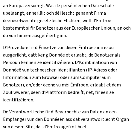
an Europa versuergt. Wat de perséinlechen Dateschutz
ubelaangt, ënnerläit och déi lescht genannt Firma
deeneselwechte gesetzleche Flichten, well d'Ëmfroe
bestëmmt si fir Benotzer aus der Europäescher Unioun, an och
do vun hinnen ausgeféiert ginn.
D'Prozedure fir d'Ëmsetze vun dësen Ëmfroe sinn esou
ausgeriicht, datt keng Donnée et erlaabt, de Benotzer als
Persoun kënnen ze identifizéieren. D'Kombinatioun vun
Donnéeë vun techneschen Identifianten (IP-Adress oder
Informatioun zum Browser oder zum Computer vum
Benotzer), an/oder deene vu méi Ëmfroen, erlaabt et dem
Zouliwwerer, deen d'Plattform bedreift, net, fir een ze
identifizéieren.
De Verantwortleche fir d'Beaarbechte vun Daten an den
Empfänger vun den Donnéeën ass dat verantwortlecht Organ
vun dësem Site, dat d'Ëmfro ugefrot huet.