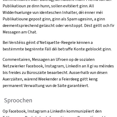
Publikatioun ze dinn hunn, sollen evitéiert ginn. All
Widderhuelunge vun identeschen Inhalter, déi ënner méi
Publikatioune gepost ginn, ginn als Spam ugesinn, a ginn
deementspriechend geläscht oder verstoppt. Dëst gëllt och fir
Messagen am Chat.
Bei Verstéiss géint d'Netiquette-Reegele kënnen a
bestëmmte begrënnte Fäll déi betraffe Konte geblockt ginn.
Commentairen, Messagen an Ufroen op de sozialen
Netzwierker Facebook, Instagram, LinkedIn an X gi vu méindes
bis freides zu Büroszäite beaarbecht. Ausserhalb vun dësen
Auerzäiten, wärend Weekender a Feierdeeg gëtt keng
permanent Verwaltung vun de Säite garantéiert.
Sproochen
Op Facebook, Instagram a LinkedIn kommunizéiert den