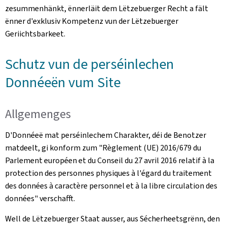
zesummenhänkt, ënnerläit dem Lëtzebuerger Recht a fält
ënner d'exklusiv Kompetenz vun der Lëtzebuerger
Geriichtsbarkeet.
Schutz vun de perséinlechen
Donnéeën vum Site
Allgemenges
D'Donnéeë mat perséinlechem Charakter, déi de Benotzer
matdeelt, gi konform zum "
Règlement (UE) 2016/679 du
Parlement européen et du Conseil du 27 avril 2016 relatif à la
protection des personnes physiques à l'égard du traitement
des données à caractère personnel et à la libre circulation des
données
" verschafft.
Well de Lëtzebuerger Staat ausser, aus Sécherheetsgrënn, den