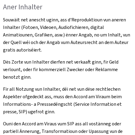
Aner Inhalter
Souwäit net anescht uginn, ass d'Reproduktioun vun aneren
Inhalter (Fotoen, Videoen, Audiofichieren, digital
Animatiounen, Grafiken, asw.) ënner Angab, no um Inhalt, vun
der Quell wéi och der Angab vum Auteursrecht an dem Auteur
gratis autoriséiert.
Dës Zorte vun Inhalter dierfen net verkaaft ginn, fir Geld
verlount, oder fir kommerziell Zwecker oder Reklamme
benotzt ginn.
Fir all Notzung vun Inhalter, déi net vun dëse rechtlechen
Aspekter ofgedeckt ass, muss den Accord am Viraum beim
Informations- a Presssedéngscht (Service Information et
presse, SIP) ugefrot ginn.
Ouni den Accord am Viraus vum SIP ass all vostänneg oder
partiell Ännerung, Transformatioun oder Upassung vun de