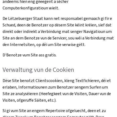
andeems hien eng gëeegent a sécher
Computerkonfiguratioun wielt.
De Lëtzebuerger Staat kann net responsabel gemaach gi fir e
Schued, deen de Benotzer op dësem Site kéint kréien, sief dat
direkt oder indirekt a Verbindung mat senger Navigatioun um
Site an dem Benotze vun de Servicer, sou wéi a Verbindung mat
den Internetsiten, op déi um Site verwise gëtt.
D'Benotze vum Site ass gratis.
Verwaltung vun de Cookien
Dëse Site benotzt Clientscookien, kleng Textfichieren, déi et
erlaben, Informatiounen zum Benotzer sengem Surfen um
Site ze analyséieren (Heefegkeet vun de Visiten, Dauer vun de
Visiten, ofgeruffe Säiten, etc.).
Si gi vum Site an engem Repertoire ofgeluecht, deen et zu