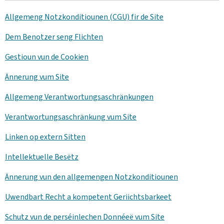
Allgemeng Notzkonditiounen (CGU) fir de Site
Dem Benotzer seng Flichten
Gestioun vun de Cookien
Ännerung vum Site
Allgemeng Verantwortungsaschränkungen
Verantwortungsaschränkung vum Site
Linken op extern Sitten
Intellektuelle Besëtz
Ännerung vun den allgemengen Notzkonditiounen
Uwendbart Recht a kompetent Geriichtsbarkeet
Schutz vun de perséinlechen Donnéeë vum Site