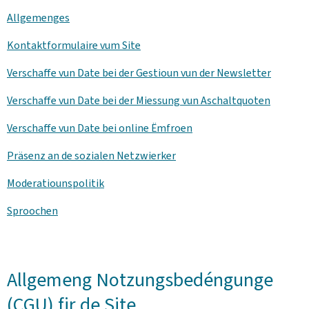
Allgemenges
Kontaktformulaire vum Site
Verschaffe vun Date bei der Gestioun vun der
Newsletter
Verschaffe vun Date bei der Miessung vun Aschaltquoten
Verschaffe vun Date bei online Ëmfroen
Präsenz an de sozialen Netzwierker
Moderatiounspolitik
Sproochen
Allgemeng Notzungsbedéngunge
(CGU) fir de Site