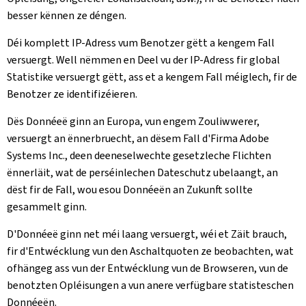
besser kënnen ze déngen.
Déi komplett IP-Adress vum Benotzer gëtt a kengem Fall
versuergt. Well nëmmen en Deel vu der IP-Adress fir global
Statistike versuergt gëtt, ass et a kengem Fall méiglech, fir de
Benotzer ze identifizéieren.
Dës Donnéeë ginn an Europa, vun engem Zouliwwerer,
versuergt an ënnerbruecht, an dësem Fall d'Firma Adobe
Systems Inc., deen deeneselwechte gesetzleche Flichten
ënnerläit, wat de perséinlechen Dateschutz ubelaangt, an
dëst fir de Fall, wou esou Donnéeën an Zukunft sollte
gesammelt ginn.
D'Donnéeë ginn net méi laang versuergt, wéi et Zäit brauch,
fir d'Entwécklung vun den Aschaltquoten ze beobachten, wat
ofhängeg ass vun der Entwécklung vun de Browseren, vun de
benotzten Opléisungen a vun anere verfügbare statisteschen
Donnéeën.