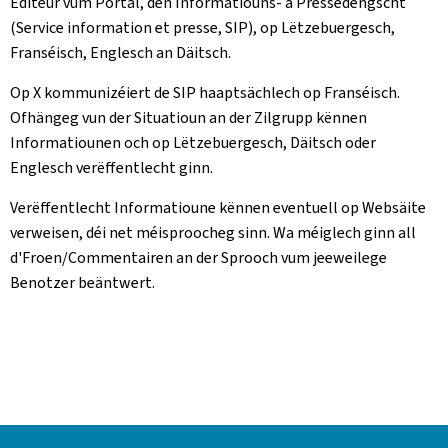
Editeur vum Portal, den Informatiouns- a Pressedéngscht
(Service information et presse, SIP), op Lëtzebuergesch,
Franséisch, Englesch an Däitsch.
Op X kommunizéiert de SIP haaptsächlech op Franséisch.
Ofhängeg vun der Situatioun an der Zilgrupp kënnen
Informatiounen och op Lëtzebuergesch, Däitsch oder
Englesch verëffentlecht ginn.
Verëffentlecht Informatioune kënnen eventuell op Websäite
verweisen, déi net méisproocheg sinn. Wa méiglech ginn all
d'Froen/Commentairen an der Sprooch vum jeeweilege
Benotzer beäntwert.