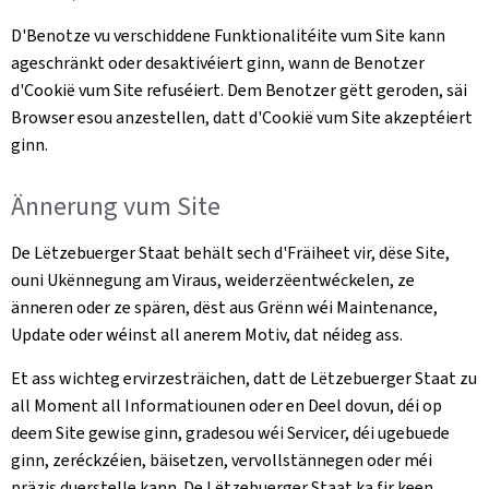
D'Benotze vu verschiddene Funktionalitéite vum Site kann
ageschränkt oder desaktivéiert ginn, wann de Benotzer
d'Cookië vum Site refuséiert. Dem Benotzer gëtt geroden, säi
Browser esou anzestellen, datt d'Cookië vum Site akzeptéiert
ginn.
Ännerung vum Site
De Lëtzebuerger Staat behält sech d'Fräiheet vir, dëse Site,
ouni Ukënnegung am Viraus, weiderzëentwéckelen, ze
änneren oder ze spären, dëst aus Grënn wéi Maintenance,
Update oder wéinst all anerem Motiv, dat néideg ass.
Et ass wichteg ervirzesträichen, datt de Lëtzebuerger Staat zu
all Moment all Informatiounen oder en Deel dovun, déi op
deem Site gewise ginn, gradesou wéi Servicer, déi ugebuede
ginn, zeréckzéien, bäisetzen, vervollstännegen oder méi
präzis duerstelle kann. De Lëtzebuerger Staat ka fir keen