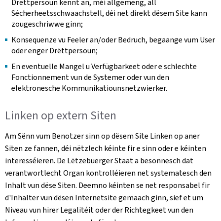
Drëttpersoun kënnt an, méi allgemeng, all
Sécherheetsschwaachstell, déi net direkt dësem Site kann
zougeschriwwe ginn;
Konsequenze vu Feeler an/oder Bedruch, begaange vum User
oder enger Drëttpersoun;
En eventuelle Mangel u Verfügbarkeet oder e schlechte
Fonctionnement vun de Systemer oder vun den
elektronesche Kommunikatiounsnetzwierker.
Linken op extern Siten
Am Sënn vum Benotzer sinn op dësem Site Linken op aner
Siten ze fannen, déi nëtzlech kéinte fir e sinn oder e kéinten
interesséieren. De Lëtzebuerger Staat a besonnesch dat
verantwortlecht Organ kontrolléieren net systematesch den
Inhalt vun dëse Siten. Deemno kéinten se net responsabel fir
d'Inhalter vun dësen Internetsite gemaach ginn, sief et um
Niveau vun hirer Legalitéit oder der Richtegkeet vun den