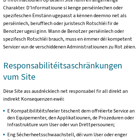
Charakter. D'Informatioune si kenge perséinlechen oder
spezifeschen Ëmstänn ugepasst a kënnen deemno net als
perséinlech, berufflech oder juristesch Rotschléi fir de
Benotzer ugesi ginn. Wann de Benotzer perséinlech oder
spezifesch Rotschléi brauch, muss en ëmmer déi kompetent
Servicer vun de verschiddenen Administratiounen zu Rot zéien.
Responsabilitéitsaschränkungen
vum Site
Dëse Site ass ausdrécklech net responsabel fir all direkt an
indirekt Konsequenzen ewéi:
E Kompatibilitéitsfeeler tëschent dem offréierte Service an
den Equipementer, den Applikatiounen, de Prozeduren oder
Infrastrukture vum User oder vun Drëttpersounen;
Eng Sécherheetsschwaachstell, déi vum User oder enger