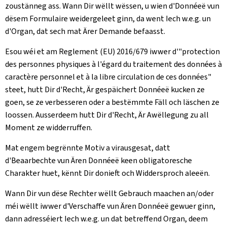
zoustänneg ass. Wann Dir wëllt wëssen, u wien d'Donnéeë vun
dësem Formulaire weidergeleet ginn, da went Iech w.e.g. un
d'Organ, dat sech mat Ärer Demande befaasst.
Esou wéi et am Reglement (EU) 2016/679 iwwer d'"protection
des personnes physiques à l'égard du traitement des données à
caractère personnel et à la libre circulation de ces données"
steet, hutt Dir d'Recht, Är gespäichert Donnéeë kucken ze
goen, se ze verbesseren oder a bestëmmte Fäll och läschen ze
loossen. Ausserdeem hutt Dir d'Recht, Är Awëllegung zu all
Moment ze widderruffen.
Mat engem begrënnte Motiv a virausgesat, datt
d'Beaarbechte vun Ären Donnéeë keen obligatoresche
Charakter huet, kënnt Dir donieft och Widdersproch aleeën.
Wann Dir vun dëse Rechter wëllt Gebrauch maachen an/oder
méi wëllt iwwer d'Verschaffe vun Ären Donnéeë gewuer ginn,
dann adresséiert Iech w.e.g. un dat betreffend Organ, deem