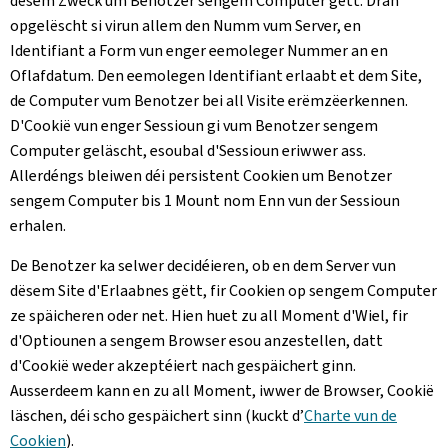
dësem Zweck um Benotzer sengem Computer gëtt. Dran
opgelëscht si virun allem den Numm vum Server, en
Identifiant a Form vun enger eemoleger Nummer an en
Oflafdatum. Den eemolegen Identifiant erlaabt et dem Site,
de Computer vum Benotzer bei all Visite erëmzëerkennen.
D'Cookië vun enger Sessioun gi vum Benotzer sengem
Computer geläscht, esoubal d'Sessioun eriwwer ass.
Allerdéngs bleiwen déi persistent Cookien um Benotzer
sengem Computer bis 1 Mount nom Enn vun der Sessioun
erhalen.
De Benotzer ka selwer decidéieren, ob en dem Server vun
dësem Site d'Erlaabnes gëtt, fir Cookien op sengem Computer
ze späicheren oder net. Hien huet zu all Moment d'Wiel, fir
d'Optiounen a sengem Browser esou anzestellen, datt
d'Cookië weder akzeptéiert nach gespäichert ginn.
Ausserdeem kann en zu all Moment, iwwer de Browser, Cookië
läschen, déi scho gespäichert sinn (kuckt d’
Charte vun de
Cookien
).