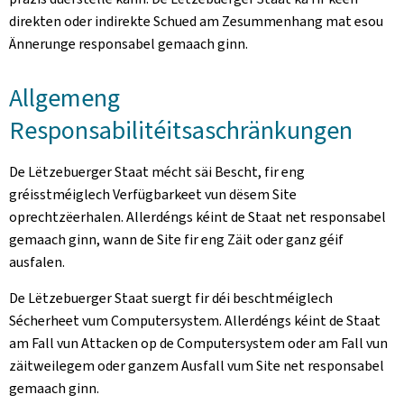
direkten oder indirekte Schued am Zesummenhang mat esou
Ännerunge responsabel gemaach ginn.
Allgemeng
Responsabilitéitsaschränkungen
De Lëtzebuerger Staat mécht säi Bescht, fir eng
gréisstméiglech Verfügbarkeet vun dësem Site
oprechtzëerhalen. Allerdéngs kéint de Staat net responsabel
gemaach ginn, wann de Site fir eng Zäit oder ganz géif
ausfalen.
De Lëtzebuerger Staat suergt fir déi beschtméiglech
Sécherheet vum Computersystem. Allerdéngs kéint de Staat
am Fall vun Attacken op de Computersystem oder am Fall vun
zäitweilegem oder ganzem Ausfall vum Site net responsabel
gemaach ginn.