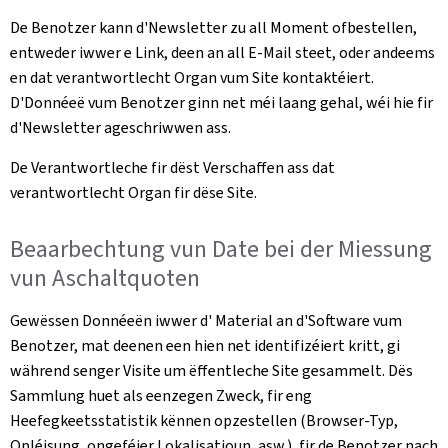
De Benotzer kann d'Newsletter zu all Moment ofbestellen,
entweder iwwer e Link, deen an all E-Mail steet, oder andeems
en dat verantwortlecht Organ vum Site kontaktéiert.
D'Donnéeë vum Benotzer ginn net méi laang gehal, wéi hie fir
d'Newsletter ageschriwwen ass.
De Verantwortleche fir dëst Verschaffen ass dat
verantwortlecht Organ fir dëse Site.
Beaarbechtung vun Date bei der Miessung
vun Aschaltquoten
Gewëssen Donnéeën iwwer d' Material an d'Software vum
Benotzer, mat deenen een hien net identifizéiert kritt, gi
während senger Visite um ëffentleche Site gesammelt. Dës
Sammlung huet als eenzegen Zweck, fir eng
Heefegkeetsstatistik kënnen opzestellen (Browser-Typ,
Opléisung, ongeféier Lokalisatioun, asw.), fir de Benotzer nach