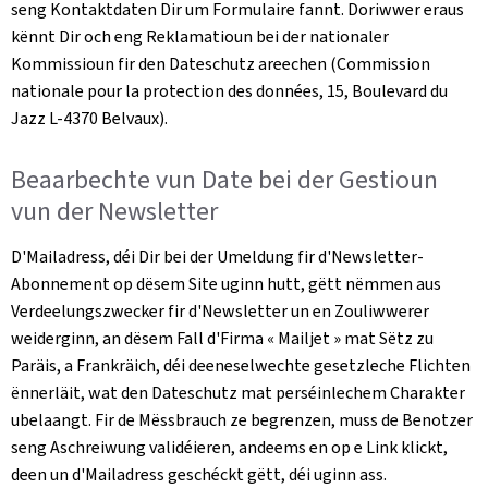
seng Kontaktdaten Dir um Formulaire fannt. Doriwwer eraus
kënnt Dir och eng Reklamatioun bei der nationaler
Kommissioun fir den Dateschutz areechen (
Commission
nationale pour la protection des données, 15, Boulevard du
Jazz L-4370 Belvaux)
.
Beaarbechte vun Date bei der Gestioun
vun der
Newsletter
D'Mailadress, déi Dir bei der Umeldung fir d'
Newsletter
-
Abonnement op dësem Site uginn hutt, gëtt nëmmen aus
Verdeelungszwecker fir d'
Newsletter
un en Zouliwwerer
weiderginn, an dësem Fall d'Firma «
Mailjet
» mat Sëtz zu
Paräis, a Frankräich, déi deeneselwechte gesetzleche Flichten
ënnerläit, wat den Dateschutz mat perséinlechem Charakter
ubelaangt. Fir de Mëssbrauch ze begrenzen, muss de Benotzer
seng Aschreiwung validéieren, andeems en op e Link klickt,
deen un d'Mailadress geschéckt gëtt, déi uginn ass.