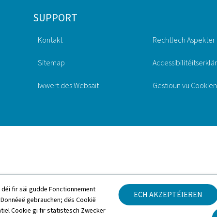
SUPPORT
Kontakt
Rechtlech Aspekter
Sitemap
Accessibilitéitserklä
Iwwert dës Websäit
Gestioun vu Cookien
 déi fir säi gudde Fonctionnement
ECH AKZEPTÉIEREN
h Donnéeë gebrauchen; dës Cookië
tiel Cookië gi fir statistesch Zwecker