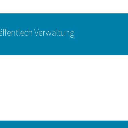
Bei den Haaptmenü goen
Bei den Inhalt goen
r ëffentlech Verwaltung