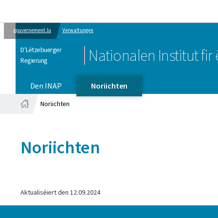
gouvernement.lu
Verwaltungen
D’Lëtzebuerger
Nationalen Institut fi
Regierung
Den INAP
Noriichten
Noriichten
Startsäit
Noriichten
Aktualiséiert den
12.09.2024