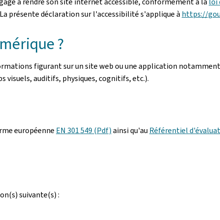
gage à rendre son site internet accessible, conformément à la
loi
a présente déclaration sur l'accessibilité s'applique à
https://go
umérique ?
nformations figurant sur un site web ou une application notamment
 visuels, auditifs, physiques, cognitifs, etc.).
orme européenne
EN 301 549 (Pdf)
ainsi qu'au
Référentiel d'évaluat
on(s) suivante(s) :