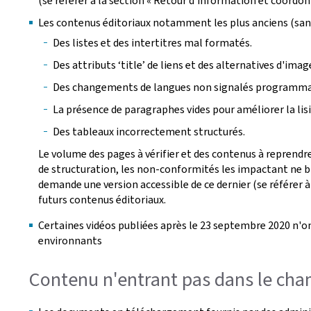
(se référer à la section « Retour d'information et coordon
Les contenus éditoriaux notamment les plus anciens (san
Des listes et des intertitres mal formatés.
Des attributs ‘title’ de liens et des alternatives d'ima
Des changements de langues non signalés programm
La présence de paragraphes vides pour améliorer la lisib
Des tableaux incorrectement structurés.
Le volume des pages à vérifier et des contenus à reprendre
de structuration, les non-conformités les impactant ne bl
demande une version accessible de ce dernier (se référer à
futurs contenus éditoriaux.
Certaines vidéos publiées après le 23 septembre 2020 n'on
environnants
Contenu n'entrant pas dans le cham