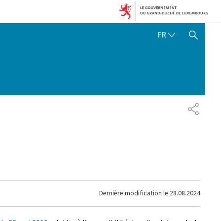
FRANÇAIS
FR
AFFICHER / MASQUER 
PARTAG
Dernière modification le
28.08.2024