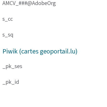
AMCV_###@AdobeOrg
s_cc
s_sq
Piwik (cartes geoportail.lu)
_pk_ses
_pk_id