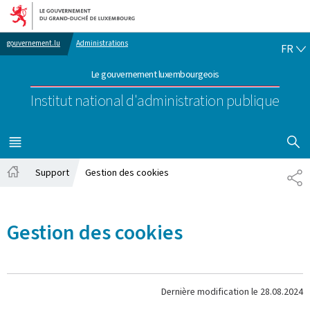
Aller au menu principal
Aller au contenu
FR
gouvernement.lu
Administrations
FR
Le gouvernement luxembourgeois
Institut national d'administration publique
AFFICHER
MENU
PRINCIPAL
Support
Gestion des cookies
PA
Accueil
Gestion des cookies
Dernière modification le
28.08.2024