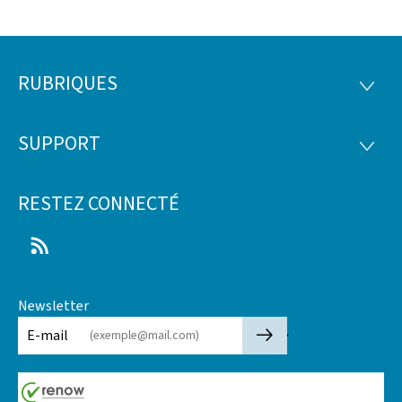
RUBRIQUES
Pied
RUBRI
de
SUPPORT
SUPP
page
RESTEZ CONNECTÉ
RSS
Newsletter
🡒
E-mail