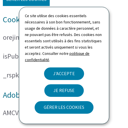
Ce site utilise des cookies essentiels
Cookies techniques
nécessaires à son bon fonctionnement, sans
usage de données à caractère personnel, et
ne pouvant pas être refusés. Des cookies non
orejime
essentiels sont utilisés à des fins statistiques
et seront activés uniquement si vous les
acceptez. Consulter notre
politique de
isPublicWebsite
confidentialité
.
J'ACCEPTE
_rspkrLoadCore (ReadSpeaker)
JE REFUSE
Adobe Analytics
GÉRER LES COOKIES
AMCVS_###@AdobeOrg