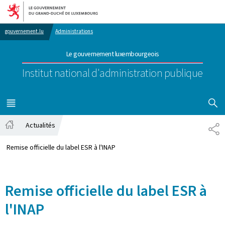
Aller au menu principal
Aller au contenu
gouvernement.lu
Administrations
Le gouvernement luxembourgeois
Institut national d'administration publique
AFFICHER
MENU
PRINCIPAL
Actualités
PA
Accueil
Remise officielle du label ESR à l'INAP
Remise officielle du label ESR à
l'INAP