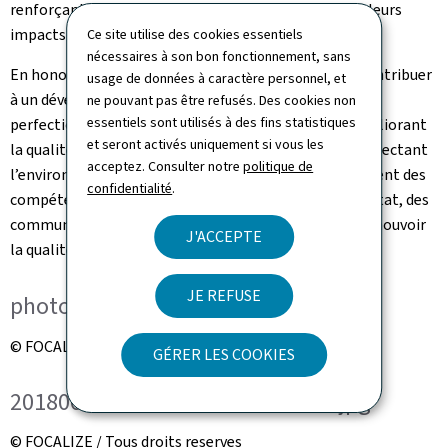
renforçant leur engagement sociétal et en limitant leurs
impacts environnementaux.
Ce site utilise des cookies essentiels
nécessaires à son bon fonctionnement, sans
En honorant le principe de l’ESR, l’INAP s’engage à contribuer
usage de données à caractère personnel, et
à un développement durable de ses activités en
ne pouvant pas être refusés. Des cookies non
essentiels sont utilisés à des fins statistiques
perfectionnant ses processus de gouvernance, en améliorant
et seront activés uniquement si vous les
la qualité de vie et de travail pour ses agents et en respectant
acceptez. Consulter notre
politique de
l’environnement, tout en contribuant au développement des
confidentialité
.
compétences de ses agents ainsi que des agents de l’Etat, des
communes et des établissements publics afin de promouvoir
J'ACCEPTE
la qualité et l’innovation dans le secteur public.
JE REFUSE
photo-de-groupe.jpg
© FOCALIZE / Tous droits reserves
GÉRER LES COOKIES
20180614-remise-label-esr-8524.jpg
© FOCALIZE / Tous droits reserves