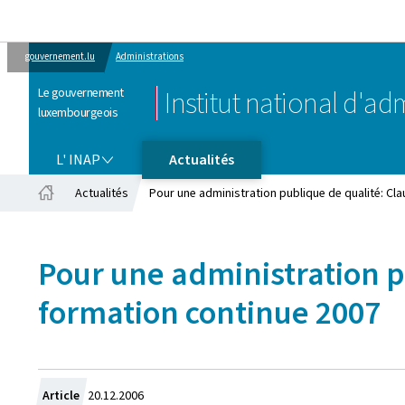
gouvernement.lu
Administrations
Le gouvernement
Institut national d'ad
luxembourgeois
L' INAP
L' INAP
Actualités
Actualités
Pour une administration publique de qualité: Cl
Accueil
Pour une administration p
formation continue 2007
Crée
Article
20.12.2006