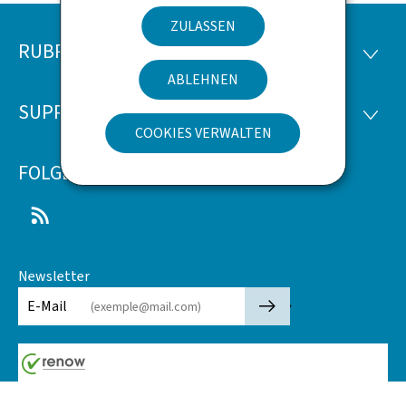
ZULASSEN
RUBRIKEN
Footer
RUBRI
ABLEHNEN
SUPPORT
SUPP
COOKIES VERWALTEN
FOLGEN SIE UNS
RSS
Newsletter
🡒
E-Mail