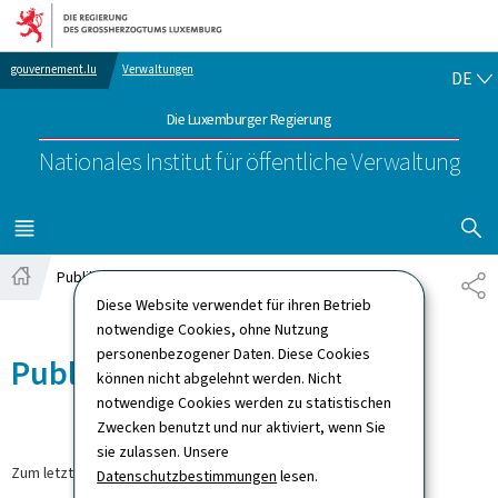
Zur Hauptnavigation
Zum Inhalt
DE
gouvernement.lu
Verwaltungen
DE
Die Luxemburger Regierung
Nationales Institut für öffentliche Verwaltung
SUCHFLED 
MENÜ
HAUPT-
Publikationen
TE
Startseite
Diese Website verwendet für ihren Betrieb
notwendige Cookies, ohne Nutzung
personenbezogener Daten. Diese Cookies
Publikationen
können nicht abgelehnt werden. Nicht
notwendige Cookies werden zu statistischen
Zwecken benutzt und nur aktiviert, wenn Sie
sie zulassen. Unsere
Zum letzten Mal aktualisiert am
09.09.2024
Datenschutzbestimmungen
lesen.