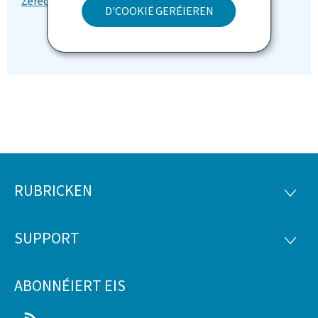
D'COOKIË GERÉIEREN
RUBRICKEN
Fousszeil
RUBRI
SUPPORT
SUPP
ABONNÉIERT EIS