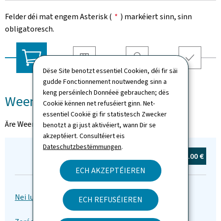
Felder déi mat engem Asterisk (
*
) markéiert sinn, sinn
obligatoresch.
Dëse Site benotzt essentiel Cookien, déi fir säi
Liwwerung
Coordonnéeën
Resumé
Weenchen
gudde Fonctionnement noutwendeg sinn a
keng perséinlech Donnéeë gebrauchen; dës
Weenchen
Cookië kënnen net refuséiert ginn. Net-
essentiel Cookië gi fir statistesch Zwecker
Äre Weenchen ass eidel
benotzt a gi just aktivéiert, wann Dir se
akzeptéiert. Consultéiert eis
Dateschutzbestëmmungen
.
Total:
0
Artikel(en)
0.00 €
ECH AKZEPTÉIEREN
ECH REFUSÉIEREN